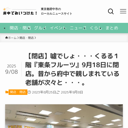
東京都府中市の
ローカルニュースサイト
開店・閉店
グルメ
イベント
ニュース
くらし
まとめ
開店・閉店
ホーム
【閉店】噓でしょ・・・くるる１
階『東条フルーツ』9月18日に閉
2025
9/08
店。昔から府中で親しまれている
老舗が次々と・・・。
開店・閉店
2023年8月25日
2025年9月8日