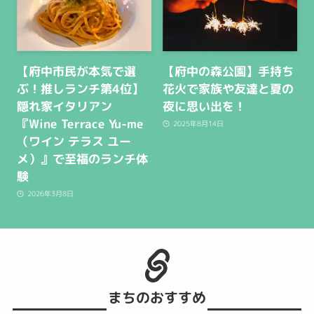
【府中市民が本気で選
【府中の森公園】手持ち
ぶ！推しランチ第4位】
花火で家族や友達と夏の
隠れ家イタリアン
夜に思い出を！
『Wine Terrace Yu-me
2025年8月14日
（ワイン テラス ユー
メ）』で至福のランチ体
験
2026年3月8日
まちのおすすめ