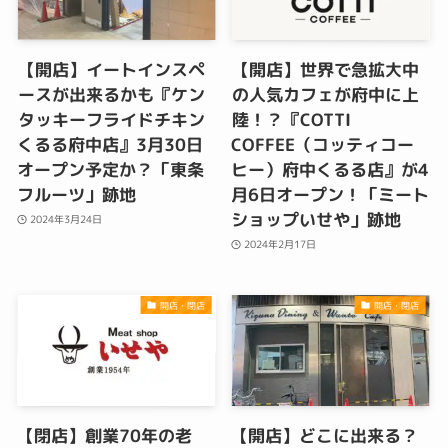
【開店】イートインスペ
【開店】世界で急拡大中
ースが出来るかも『ケン
の人気カフェが府中に上
タッキーフライドチキン
陸！？『COTTI
くるる府中店』3月30日
COFFEE（コッティコー
オープン予定か？「東条
ヒー）府中くるる店』が4
フルーツ」跡地
月6日オープン！「ミート
ショップいせや」跡地
2024年3月24日
2024年2月17日
開店・閉店
開店・閉店
【閉店】創業70年の老
【開店】どこに出来る？