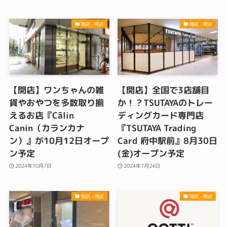
開店・閉店
開店・閉店
【開店】ワンちゃんの雑
【開店】全国で3店舗目
貨やおやつを多数取り揃
か！？TSUTAYAのトレー
えるお店『Câlin
ディングカード専門店
Canin（カランカナ
『TSUTAYA Trading
ン）』が10月12日オープ
Card 府中駅前』8月30日
ン予定
(金)オープン予定
2024年10月7日
2024年7月24日
開店・閉店
開店・閉店