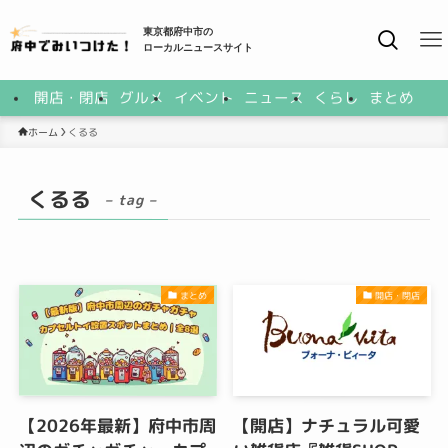
東京都府中市の
ローカルニュースサイト
開店・閉店
グルメ
イベント
ニュース
くらし
まとめ
ホーム
くるる
くるる
– tag –
まとめ
開店・閉店
【2026年最新】府中市周
【開店】ナチュラル可愛