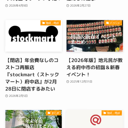
2026年4月9日
2026年2月27日
開店・閉店
イベント
【閉店】年会費なしのコ
【2026年版】地元民が教
ストコ再販店
える府中市の初詣＆新春
『stockmart（ストック
イベント！
マート）府中店』が2月
2025年12月31日
28日に閉店するみたい
2026年2月5日
まとめ
開店・閉店