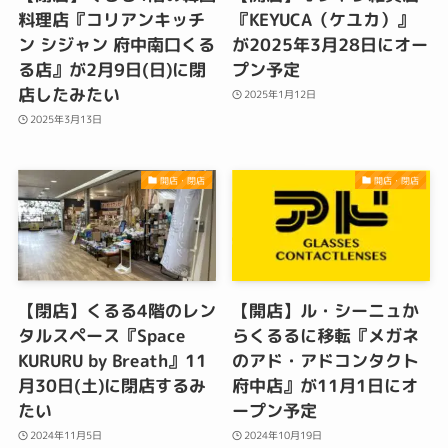
料理店『コリアンキッチ
『KEYUCA（ケユカ）』
ン シジャン 府中南口くる
が2025年3月28日にオー
る店』が2月9日(日)に閉
プン予定
店したみたい
2025年1月12日
2025年3月13日
開店・閉店
開店・閉店
【閉店】くるる4階のレン
【開店】ル・シーニュか
タルスペース『Space
らくるるに移転『メガネ
KURURU by Breath』11
のアド・アドコンタクト
月30日(土)に閉店するみ
府中店』が11月1日にオ
たい
ープン予定
2024年11月5日
2024年10月19日