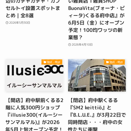
辺のガチャガチャ・カプ
い雑貨店『雑貨SHOP
セルトイ設置スポットま
BuonaVita(ブォーナ・ビ
とめ｜全8選
ィータ)くるる府中店』が
6月5日（金）にオープン
2026年5月30日
予定！100均ワッツの新
業態？
2026年4月10日
開店・閉店
開店・閉店
【開店】府中駅前くるる2
【閉店】府中駅くるる
階に人気300円ショップ
『SM2 keittiö』と
『illusie300(イルーシー
『B.L.U.E.』が3月22日で
サンマルマル)』が2026
同時閉店・・・府中の女
年5月上旬オープン予定！
性たちに衝撃