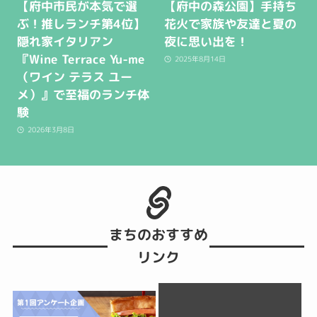
【府中市民が本気で選
【府中の森公園】手持ち
ぶ！推しランチ第4位】
花火で家族や友達と夏の
隠れ家イタリアン
夜に思い出を！
『Wine Terrace Yu-me
2025年8月14日
（ワイン テラス ユー
メ）』で至福のランチ体
験
2026年3月8日
まちのおすすめ
リンク