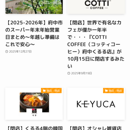
【2025-2026年】府中市
【閉店】世界で有名なカ
のスーパー年末年始営業
フェが僅か一年半
日まとめ～年越し準備は
で・・・『COTTI
これで安心～
COFFEE（コッティコー
ヒー）府中くるる店』が
2025年12月27日
10月15日に閉店するみた
い
2025年9月19日
開店・閉店
開店・閉店
【閉店】くるる4階の韓国
【開店】オシャレ雑貨店