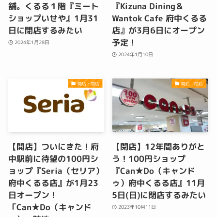
舗。くるる１階『ミート
『Kizuna Dining＆
ショップいせや』1月31
Wantok Cafe 府中くるる
日に閉店するみたい
店』が3月6日にオープン
予定！
2024年1月28日
2024年1月10日
開店・閉店
開店・閉店
【開店】ついにきた！府
【閉店】12年間ありがと
中駅前に待望の100円シ
う！100円ショップ
ョップ『Seria（セリア）
『Can★Do（キャンド
府中くるる店』が1月23
ゥ）府中くるる店』11月
日オープン！
5日(日)に閉店するみたい
「Can★Do（キャンド
2023年10月11日