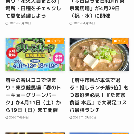
祭り・花火大会まとめ｜
「今日はうま日和♪in 東
場所・日程をチェックし
京競馬場」が4月29日
て夏を満喫しよう
（祝・水）に開催
2026年6月28日
2026年4月16日
イベント
グルメ
府中の春はココで決ま
【府中市民が本気で選
り！東京競馬場「春のト
ぶ！推しランチ第5位】も
ーキョーグリーンパー
つ煮好き必見！『たま家
ク」が4月11日（土）か
食堂 本店』で大満足コス
ら19日（日）まで開催
パ最強ランチ
2026年4月4日
2025年12月30日