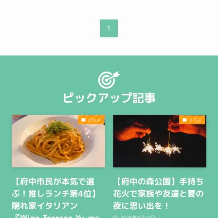
1
ピックアップ記事
グルメ
くらし
【府中市民が本気で選
【府中の森公園】手持ち
ぶ！推しランチ第4位】
花火で家族や友達と夏の
隠れ家イタリアン
夜に思い出を！
『Wine Terrace Yu-me
2025年8月14日