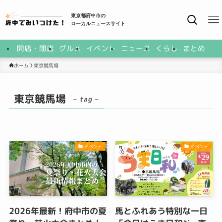
東京都府中市の
ローカルニュースサイト
開店・閉店
グルメ
イベント
ニュース
くらし
まとめ
東京競馬場
ホーム
東京競馬場
– tag –
イベント
イベント
2026年最新！府中市の夏
馬とふれあう特別な一日