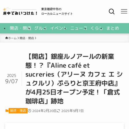
東京都府中市の
ローカルニュースサイト
開店・閉店
グルメ
イベント
ニュース
くらし
まとめ
開店・閉店
ホーム
【開店】銀座ルノアールの新業
態！？『Aline café et
sucreries（アリーヌ カフェ エ シ
2025
9/07
ュクルリ）ぷらりと京王府中店』
が4月25日オープン予定！「倉式
珈琲店」跡地
開店・閉店
2024年2月20日
2025年9月7日