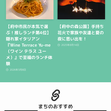
【府中市民が本気で選
【府中の森公園】手持ち
ぶ！推しランチ第4位】
花火で家族や友達と夏の
隠れ家イタリアン
夜に思い出を！
『Wine Terrace Yu-me
2025年8月14日
（ワイン テラス ユー
メ）』で至福のランチ体
験
2026年3月8日
まちのおすすめ