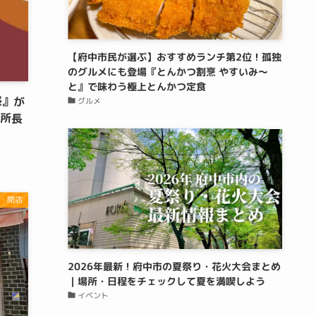
【府中市民が選ぶ】おすすめランチ第2位！孤独
のグルメにも登場『とんかつ割烹 やすいみ〜
と』で味わう極上とんかつ定食
祭』が
グルメ
務所長
・閉店
2026年最新！府中市の夏祭り・花火大会まとめ
｜場所・日程をチェックして夏を満喫しよう
イベント