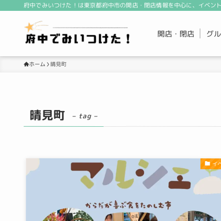
府中でみいつけた！は東京都府中市の開店・閉店情報を中心に、イベント
開店・閉店
グル
ホーム
晴見町
晴見町
– tag –
イ