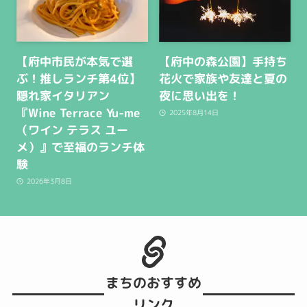
【府中市民が本気で選
【府中の森公園】手持ち
ぶ！推しランチ第4位】
花火で家族や友達と夏の
隠れ家イタリアン
夜に思い出を！
『Wine Terrace Yu-me
2025年8月14日
（ワイン テラス ユー
メ）』で至福のランチ体
験
2026年3月8日
まちのおすすめ
リンク