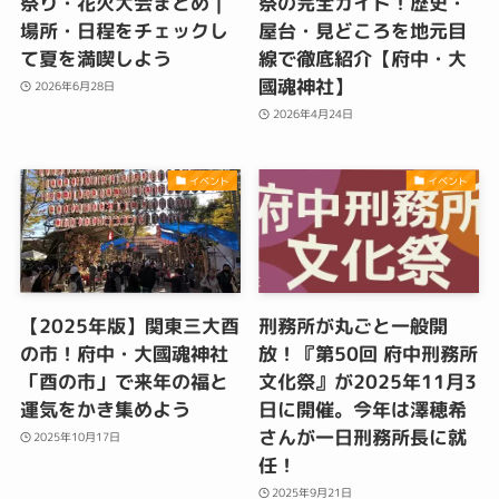
祭り・花火大会まとめ｜
祭の完全ガイド！歴史・
場所・日程をチェックし
屋台・見どころを地元目
て夏を満喫しよう
線で徹底紹介【府中・大
國魂神社】
2026年6月28日
2026年4月24日
イベント
イベント
【2025年版】関東三大酉
刑務所が丸ごと一般開
の市！府中・大國魂神社
放！『第50回 府中刑務所
「酉の市」で来年の福と
文化祭』が2025年11月3
運気をかき集めよう
日に開催。今年は澤穂希
さんが一日刑務所長に就
2025年10月17日
任！
2025年9月21日