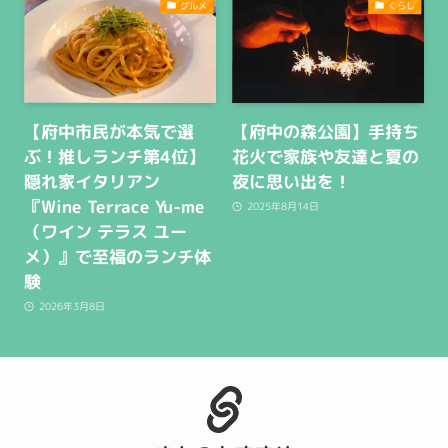
グルメ
くらし
【府中市民が本気で選
【府中の森公園】手持ち
ぶ！推しランチ第4位】
花火で家族や友達と夏の
隠れ家イタリアン
夜に思い出を！
『Wine Terrace Yu-me
2025年8月14日
（ワイン テラス ユー
メ）』で至福のランチ体
験
2026年3月8日