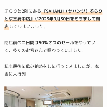
ぷらりと2階にある
『SAHANJI（サハンジ）ぷらり
と京王府中店』
が
2023年9月30日をもちまして閉
店
してしまいました。
閉店前の
二日間は50％オフのセール
をやってい
て、多くのお客さんで賑わっていました。
私も最後に飲み納めをしに行ってきましたが、本
当に大行列！