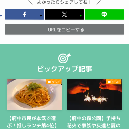
よかったらシェアしてね！
URLをコピーする
ピックアップ記事
グルメ
くらし
【府中市民が本気で選
【府中の森公園】手持ち
ぶ！推しランチ第4位】
花火で家族や友達と夏の