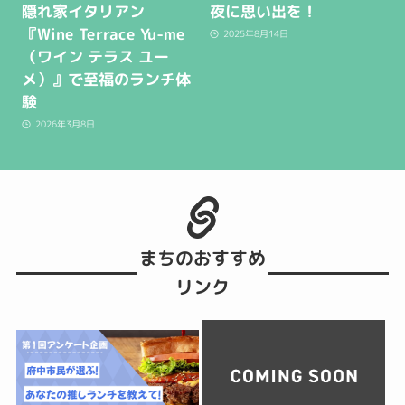
隠れ家イタリアン
夜に思い出を！
『Wine Terrace Yu-me
2025年8月14日
（ワイン テラス ユー
メ）』で至福のランチ体
験
2026年3月8日
まちのおすすめ
リンク