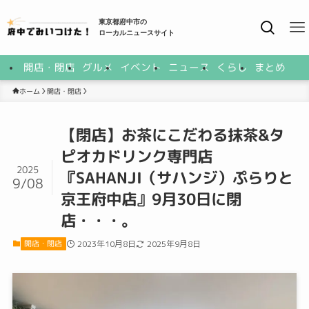
東京都府中市の
ローカルニュースサイト
開店・閉店
グルメ
イベント
ニュース
くらし
まとめ
開店・閉店
ホーム
【閉店】お茶にこだわる抹茶&タ
ピオカドリンク専門店
2025
『SAHANJI（サハンジ）ぷらりと
9/08
京王府中店』9月30日に閉
店・・・。
開店・閉店
2023年10月8日
2025年9月8日