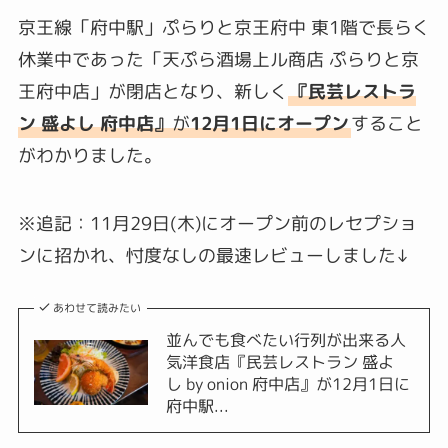
京王線「府中駅」ぷらりと京王府中 東1階で長らく
休業中であった「天ぷら酒場上ル商店 ぷらりと京
王府中店」が閉店となり、新しく
『民芸レストラ
ン 盛よし 府中店』
が
12月1日にオープン
すること
がわかりました。
※追記：11月29日(木)にオープン前のレセプショ
ンに招かれ、忖度なしの最速レビューしました↓
あわせて読みたい
並んでも食べたい行列が出来る人
気洋食店『民芸レストラン 盛よ
し by onion 府中店』が12月1日に
府中駅...