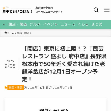
東京都府中市の
ローカルニュースサイト
開店・閉店
グルメ
イベント
ニュース
くらし
まとめ
開店・閉店
ホーム
【開店】東京に初上陸！？『民芸
レストラン 盛よし 府中店』長野県
2025
松本市で50年近く愛され続けた老
9/08
舗洋食店が12月1日オープン予
定！
開店・閉店
2023年11月1日
2025年9月8日