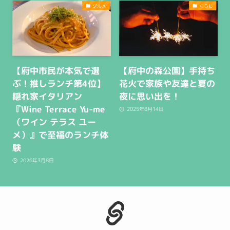
グルメ
くらし
【府中市民が本気で選
【府中の森公園】手持ち
ぶ！推しランチ第4位】
花火で家族や友達と夏の
隠れ家イタリアン
夜に思い出を！
『Wine Terrace Yu-me
2025年8月14日
（ワイン テラス ユー
メ）』で至福のランチ体
験
2026年3月8日