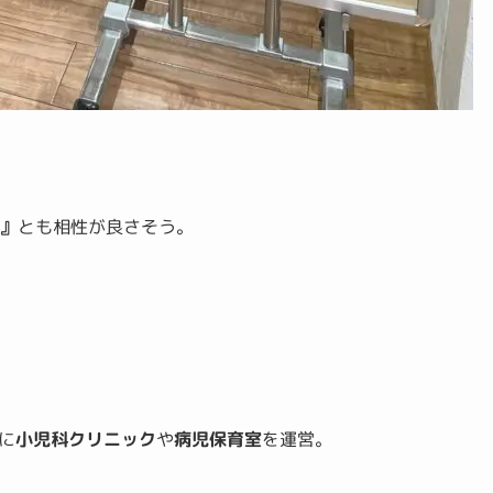
科』
とも相性が良さそう。
に
小児科クリニック
や
病児保育室
を運営。