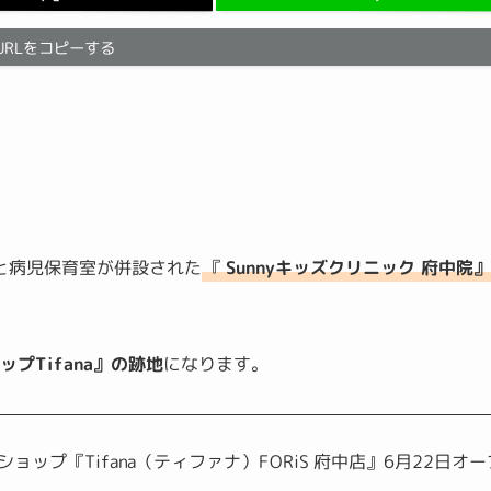
URLをコピーする
科と病児保育室が併設された
『
Sunnyキッズクリニック 府中院
プTifana』の跡地
になります。
ップ『Tifana（ティファナ）FORiS 府中店』6月22日オー