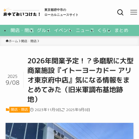
東京都府中市の
ローカルニュースサイト
開店・閉店
グルメ
イベント
ニュース
くらし
まとめ
開店・閉店
ホーム
2026年開業予定！？多磨駅に大型
商業施設『イトーヨーカドー アリ
2025
オ東京府中店』気になる情報をま
9/08
とめてみた（旧米軍調布基地跡
地）
開店・閉店
2023年11月9日
2025年9月8日