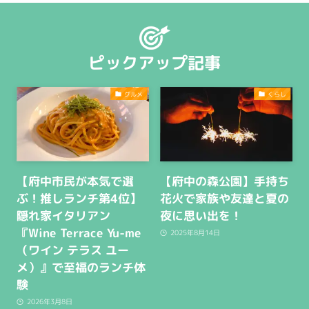
ピックアップ記事
グルメ
くらし
【府中市民が本気で選
【府中の森公園】手持ち
ぶ！推しランチ第4位】
花火で家族や友達と夏の
隠れ家イタリアン
夜に思い出を！
『Wine Terrace Yu-me
2025年8月14日
（ワイン テラス ユー
メ）』で至福のランチ体
験
2026年3月8日