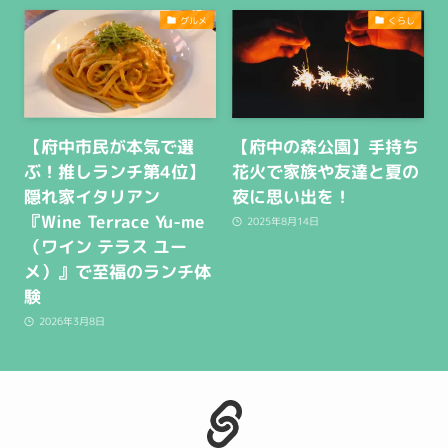
グルメ
くらし
【府中市民が本気で選
【府中の森公園】手持ち
ぶ！推しランチ第4位】
花火で家族や友達と夏の
隠れ家イタリアン
夜に思い出を！
『Wine Terrace Yu-me
2025年8月14日
（ワイン テラス ユー
メ）』で至福のランチ体
験
2026年3月8日