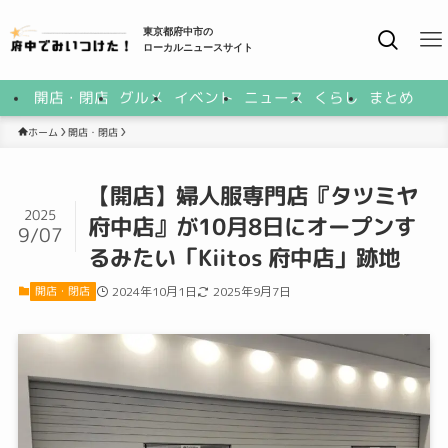
東京都府中市の
ローカルニュースサイト
開店・閉店
グルメ
イベント
ニュース
くらし
まとめ
開店・閉店
ホーム
【開店】婦人服専門店『タツミヤ
2025
府中店』が10月8日にオープンす
9/07
るみたい「Kiitos 府中店」跡地
開店・閉店
2024年10月1日
2025年9月7日