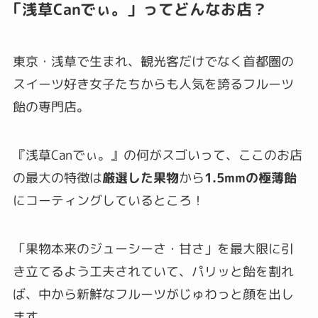
「浅草Canでぃ。」ってどんなお店？
東京・浅草で生まれ、観光客だけでなく首都圏の
スイーツ好き女子たちからも人気を誇るフルーツ
飴の専門店。
『浅草Canでぃ。』の何がスゴいって、ここのお店
の最大の特徴は
厳選した果物
から
1.5mmの極薄飴
にコーティングしているところ！
「果物本来のジューシーさ・甘さ」を最大限に引
き立てるよう工夫されていて、パリッと飴を割れ
ば、中から新鮮なフルーツがじゅわっと顔を出し
ます。