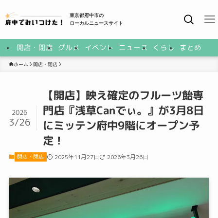
東京都府中市の
ローカルニュースサイト
開店・閉店
グルメ
イベント
ニュース
くらし
まとめ
開店・閉店
ホーム
【開店】映え確定のフルーツ飴専
門店『浅草Canでぃ。』が3月8日
2026
3/26
にミッテン府中9階にオープン予
定！
開店・閉店
2025年11月27日
2026年3月26日