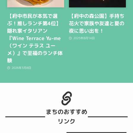
【府中市民が本気で選
【府中の森公園】手持ち
ぶ！推しランチ第4位】
花火で家族や友達と夏の
隠れ家イタリアン
夜に思い出を！
『Wine Terrace Yu-me
2025年8月14日
（ワイン テラス ユー
メ）』で至福のランチ体
験
2026年3月8日
まちのおすすめ
リンク