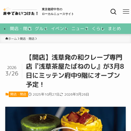
東京都府中市の
ローカルニュースサイト
開店・閉店
グルメ
イベント
ニュース
くらし
まとめ
開店・閉店
ホーム
【開店】浅草発の和クレープ専門
店『浅草茶屋たばねのし』が3月8
2026
3/26
日にミッテン府中9階にオープン
予定！
開店・閉店
2025年10月27日
2026年3月26日