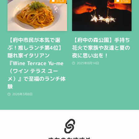
グルメ
くらし
【府中市民が本気で選
【府中の森公園】手持ち
ぶ！推しランチ第4位】
花火で家族や友達と夏の
隠れ家イタリアン
夜に思い出を！
『Wine Terrace Yu-me
2025年8月14日
（ワイン テラス ユー
メ）』で至福のランチ体
験
2026年3月8日