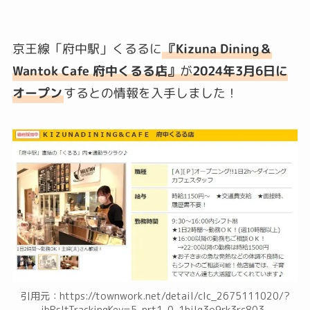
京王線「府中駅」くるるに
『Kizuna Dining＆
Wantok Cafe 府中くるる店』
が
2024年3月6日に
オープン
するとの情報を入手しました！
引用元：https://townwork.net/detail/clc_2675111020/?
jbRsltTrackingKey=5-nrt1-0-1hjlq3o9rk3rc803-