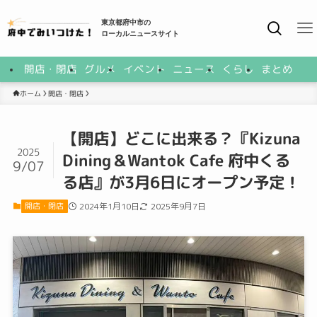
東京都府中市の
ローカルニュースサイト
開店・閉店
グルメ
イベント
ニュース
くらし
まとめ
開店・閉店
ホーム
【開店】どこに出来る？『Kizuna
2025
Dining＆Wantok Cafe 府中くる
9/07
る店』が3月6日にオープン予定！
開店・閉店
2024年1月10日
2025年9月7日