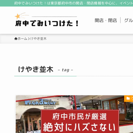
府中でみいつけた！は東京都府中市の開店・閉店情報を中心に、イベント
開店・閉店
グル
けやき並木
ホーム
けやき並木
– tag –