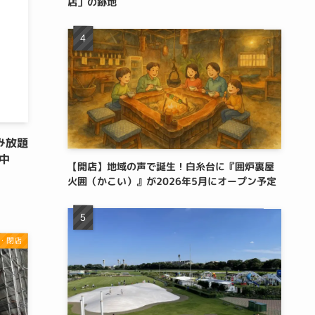
店」の跡地
み放題
中
【開店】地域の声で誕生！白糸台に『囲炉裏屋
火囲（かこい）』が2026年5月にオープン予定
・閉店