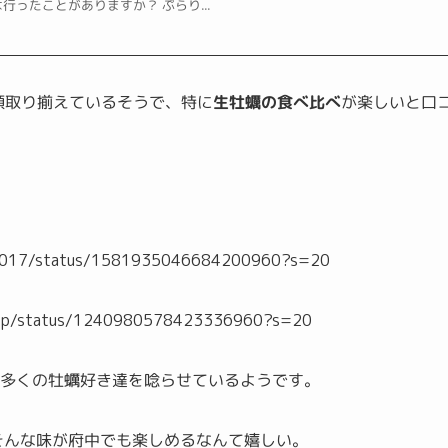
ったことがありますか？ ぷらり...
多種類取り揃えているそうで、特に
生牡蠣の食べ比べ
が楽しいと口
ro1017/status/1581935046684200960?s=20
e_lp/status/1240980578423336960?s=20
多くの牡蠣好き達を唸らせているようです。
そんな味が府中でも楽しめるなんて嬉しい。