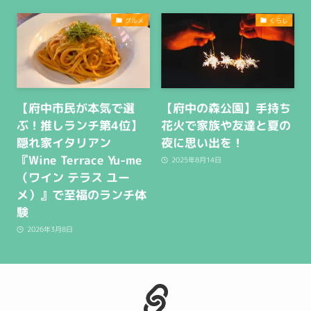
グルメ
くらし
【府中市民が本気で選
【府中の森公園】手持ち
ぶ！推しランチ第4位】
花火で家族や友達と夏の
隠れ家イタリアン
夜に思い出を！
『Wine Terrace Yu-me
2025年8月14日
（ワイン テラス ユー
メ）』で至福のランチ体
験
2026年3月8日