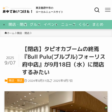
東京都府中市の
ローカルニュースサイト
開店・閉店
グルメ
イベント
ニュース
くらし
まとめ
開店・閉店
ホーム
【閉店】タピオカブームの終焉
『Bull Pulu(ブルプル)フォーリス
2025
9/07
府中店』が9月18日（水）に閉店
するみたい
開店・閉店
2024年8月31日
2025年9月7日