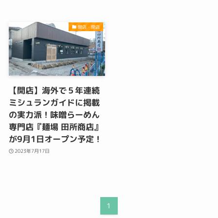
開店・閉店
【開店】海外で５年連続
ミシュランガイドに掲載
の実力派！味噌らーめん
専門店『麺場 田所商店』
が9月1日オープン予定！
2023年7月17日
1