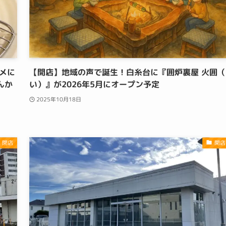
メに
【開店】地域の声で誕生！白糸台に『囲炉裏屋 火囲（
んか
い）』が2026年5月にオープン予定
2025年10月18日
・閉店
開店