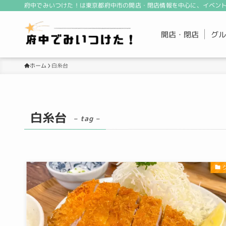
府中でみいつけた！は東京都府中市の開店・閉店情報を中心に、イベント
開店・閉店
グル
ホーム
白糸台
白糸台
– tag –