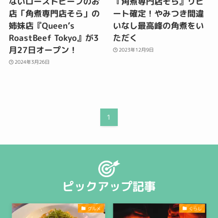
ないローストビーフのお
『角煮専門店そら』リピ
店「角煮専門店そら」の
ート確定！やみつき間違
姉妹店『Queen’s
いなし最高峰の角煮をい
RoastBeef Tokyo』が3
ただく
月27日オープン！
2023年12月9日
2024年3月26日
1
ピックアップ記事
グルメ
くらし