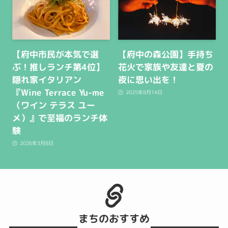
【府中市民が本気で選
【府中の森公園】手持ち
ぶ！推しランチ第4位】
花火で家族や友達と夏の
隠れ家イタリアン
夜に思い出を！
『Wine Terrace Yu-me
2025年8月14日
（ワイン テラス ユー
メ）』で至福のランチ体
験
2026年3月8日
まちのおすすめ