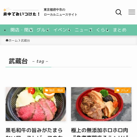
東京都府中市の
ローカルニュースサイト
開店・閉店
グルメ
イベント
ニュース
くらし
まとめ
ホーム
武蔵台
武蔵台
– tag –
開店・閉店
グルメ
黒毛和牛の旨みがたまら
極上の無添加ホロホロ肉