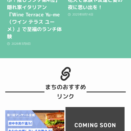
隠れ家イタリアン
夜に思い出を！
『Wine Terrace Yu-me
2025年8月14日
（ワイン テラス ユー
メ）』で至福のランチ体
験
2026年3月8日
まちのおすすめ
リンク