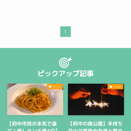
1
ピックアップ記事
グルメ
くらし
【府中市民が本気で選
【府中の森公園】手持ち
ぶ！推しランチ第4位】
花火で家族や友達と夏の