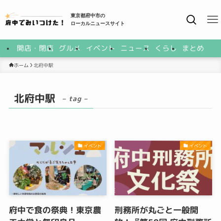
東京都府中市の
ローカルニュースサイト
開店・閉店
グルメ
イベント
ニュース
くらし
まとめ
北府中駅
ホーム
北府中駅
– tag –
イベント
イベント
府中で食の祭典！東京農
刑務所が丸ごと一般開