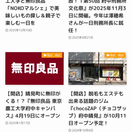
工大学と無印良品
放！『第50回 府中刑務所
「NOKOマルシェ」で美
文化祭』が2025年11月3
味しいもの探し＆親子で
日に開催。今年は澤穂希
楽しむ一日を
さんが一日刑務所長に就
任！
2025年12月10日
2025年9月21日
開店・閉店
開店・閉店
【開店】晴見町に無印が
【開店】脱毛もエステも
くる！？『無印良品 東京
出来る話題のジム
農工大学府中キャンパ
『chocoZAP（チョコザッ
ス』4月19日にオープン
プ）府中晴見』が10月11
日オープン予定！
2025年1月17日
2024年10月4日