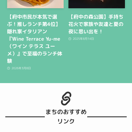
【府中市民が本気で選
【府中の森公園】手持ち
ぶ！推しランチ第4位】
花火で家族や友達と夏の
隠れ家イタリアン
夜に思い出を！
『Wine Terrace Yu-me
2025年8月14日
（ワイン テラス ユー
メ）』で至福のランチ体
験
2026年3月8日
まちのおすすめ
リンク