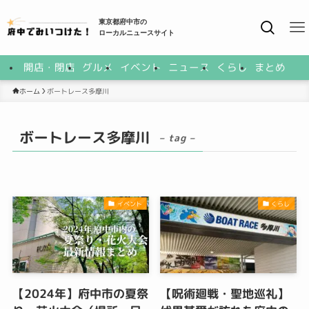
東京都府中市の
ローカルニュースサイト
開店・閉店
グルメ
イベント
ニュース
くらし
まとめ
ボートレース多摩川
ホーム
ボートレース多摩川
– tag –
イベント
くらし
【2024年】府中市の夏祭
【呪術廻戦・聖地巡礼】