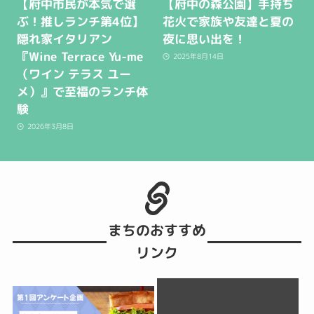
【府中市民が本気で選
【府中の森公園】手持ち
ぶ！推しランチ第4位】
花火で家族や友達と夏の
隠れ家イタリアン
夜に思い出を！
『Wine Terrace Yu-me
2025年8月14日
（ワイン テラス ユー
メ）』で至福のランチ体
験
2026年3月8日
まちのおすすめ
リンク