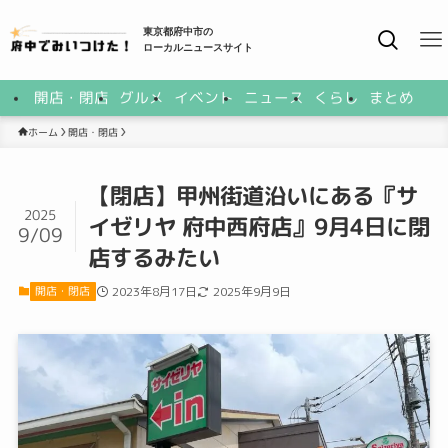
東京都府中市の
ローカルニュースサイト
開店・閉店
グルメ
イベント
ニュース
くらし
まとめ
開店・閉店
ホーム
【閉店】甲州街道沿いにある『サ
2025
イゼリヤ 府中西府店』9月4日に閉
9/09
店するみたい
開店・閉店
2023年8月17日
2025年9月9日