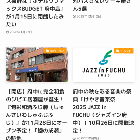
ス抜群な『ホテルリブマ
対ハズさないケーキ屋さ
ックスBUDGET 府中店』
ん5選
が1月15日に閉館したみ
2025年12月12日
たい
2026年1月22日
開店・閉店
イベント
【開店】府中に完全和食
府中の秋を彩る音楽の祭
のジビエ居酒屋が誕生！
典「けやき音楽祭
『旬彩和酒ふじ藤（しゅ
2025 JAZZ in
んさいわしゅふじふ
FUCHU（ジャズイン府
じ）』が11月28日にオー
中）」10月26日に開催決
プン予定！「鰻の成瀬」
定！
の跡地
2025年10月9日