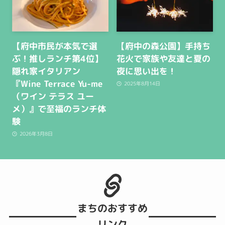
【府中市民が本気で選
【府中の森公園】手持ち
ぶ！推しランチ第4位】
花火で家族や友達と夏の
隠れ家イタリアン
夜に思い出を！
『Wine Terrace Yu-me
2025年8月14日
（ワイン テラス ユー
メ）』で至福のランチ体
験
2026年3月8日
まちのおすすめ
リンク