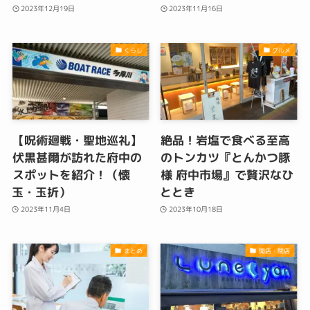
2023年12月19日
2023年11月16日
くらし
グルメ
【呪術廻戦・聖地巡礼】
絶品！岩塩で食べる至高
伏黒甚爾が訪れた府中の
のトンカツ『とんかつ豚
スポットを紹介！（懐
様 府中市場』で贅沢なひ
玉・玉折）
ととき
2023年11月4日
2023年10月18日
まとめ
開店・閉店