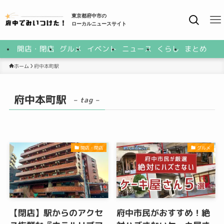
東京都府中市の
ローカルニュースサイト
開店・閉店
グルメ
イベント
ニュース
くらし
まとめ
府中本町駅
ホーム
府中本町駅
– tag –
開店・閉店
グルメ
【閉店】駅からのアクセ
府中市民がおすすめ！絶