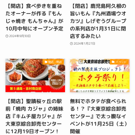
【開店】食べ歩きを重ね
【閉店】鹿児島阿久根の
たオーナーが作る『もん
旨いもん『九州酒場ウオ
じゃ焼き もんちゃん』が
カツ』しげぞうグループ
10月中旬にオープン予定
の系列店が1月31日に閉
店するみたい
2024年9月30日
2024年1月27日
開店・閉店
イベント
【開店】聖蹟桜ヶ丘の駅
無料でホタテが食べられ
前「焼肉 カジャ」の姉妹
る！？『大東京綜合卸売
店『キムチ屋カジャ』が
センター』で太っ腹なイ
大東京綜合卸売センター
ベントが11月25日（土）
に12月19日オープン！
開催