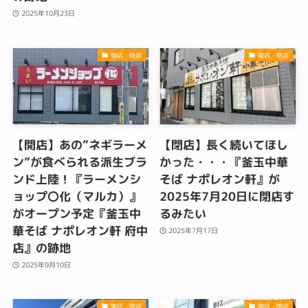
2025年10月23日
開店・閉店
開店・閉店
【開店】あの”ネギラーメ
【閉店】長く続いてほし
ン”が食べられる派生ブラ
かった・・・『釜玉中華
ンド上陸！『ラーメンシ
そば ナポレオン軒』が
ョップ〇化（マルカ）』
2025年7月20日に閉店す
がオープン予定『釜玉中
るみたい
華そば ナポレオン軒 府中
2025年7月17日
店』の跡地
2025年9月10日
開店・閉店
開店・閉店