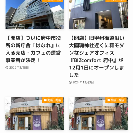
【開店】ついに府中市役
【開店】旧甲州街道沿い
所の新庁舎『はなれ』に
大國魂神社近くに和モダ
入る売店・カフェの運営
ンなシェアオフィス
事業者が決定！
『BIZcomfort 府中』が
12月1日にオープンしま
2025年3月8日
した
2024年12月3日
開店・閉店
開店・閉店