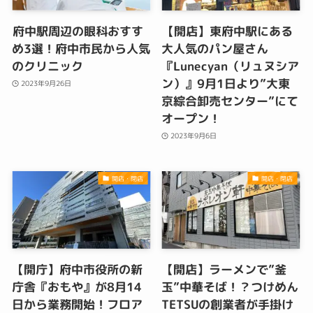
府中駅周辺の眼科おすす
【開店】東府中駅にある
め3選！府中市民から人気
大人気のパン屋さん
のクリニック
『Lunecyan（リュヌシア
ン）』9月1日より”大東
2023年9月26日
京綜合卸売センター”にて
オープン！
2023年9月6日
開店・閉店
開店・閉店
【開庁】府中市役所の新
【開店】ラーメンで”釜
庁舎『おもや』が8月14
玉”中華そば！？つけめん
日から業務開始！フロア
TETSUの創業者が手掛け