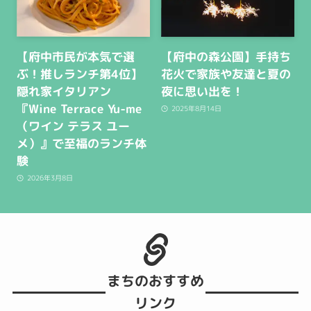
【府中市民が本気で選
【府中の森公園】手持ち
ぶ！推しランチ第4位】
花火で家族や友達と夏の
隠れ家イタリアン
夜に思い出を！
『Wine Terrace Yu-me
2025年8月14日
（ワイン テラス ユー
メ）』で至福のランチ体
験
2026年3月8日
まちのおすすめ
リンク