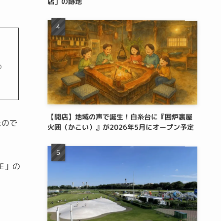
店」の跡地
の
【開店】地域の声で誕生！白糸台に『囲炉裏屋
たので
火囲（かこい）』が2026年5月にオープン予定
E」の