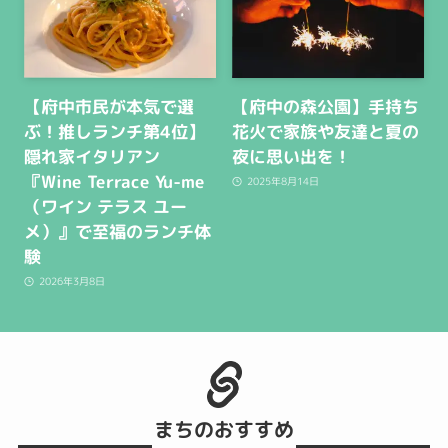
【府中市民が本気で選
【府中の森公園】手持ち
ぶ！推しランチ第4位】
花火で家族や友達と夏の
隠れ家イタリアン
夜に思い出を！
『Wine Terrace Yu-me
2025年8月14日
（ワイン テラス ユー
メ）』で至福のランチ体
験
2026年3月8日
まちのおすすめ