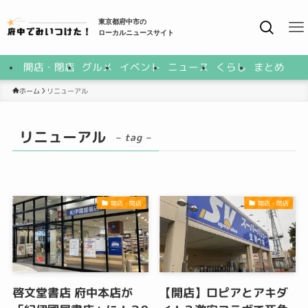
東京都府中市の
ローカルニュースサイト
開店・閉店
グルメ
イベント
ニュース
くらし
まとめ
リニューアル
ホーム
リニューアル
– tag –
開店・閉店
開店・閉店
啓文堂書店 府中本店が
【開店】ロピアとアキダ