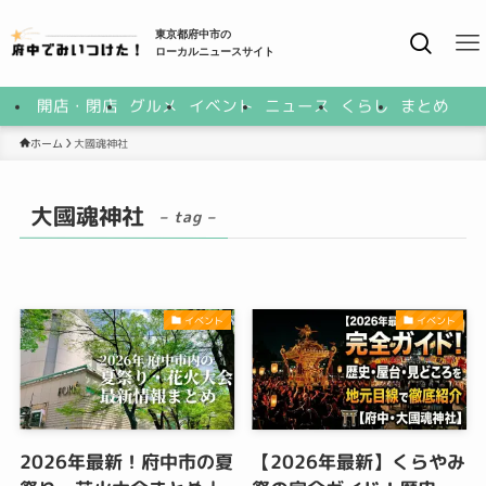
東京都府中市の
ローカルニュースサイト
開店・閉店
グルメ
イベント
ニュース
くらし
まとめ
大國魂神社
ホーム
大國魂神社
– tag –
イベント
イベント
2026年最新！府中市の夏
【2026年最新】くらやみ