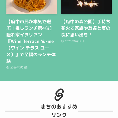
【府中市民が本気で選
【府中の森公園】手持ち
ぶ！推しランチ第4位】
花火で家族や友達と夏の
隠れ家イタリアン
夜に思い出を！
『Wine Terrace Yu-me
2025年8月14日
（ワイン テラス ユー
メ）』で至福のランチ体
験
2026年3月8日
まちのおすすめ
リンク