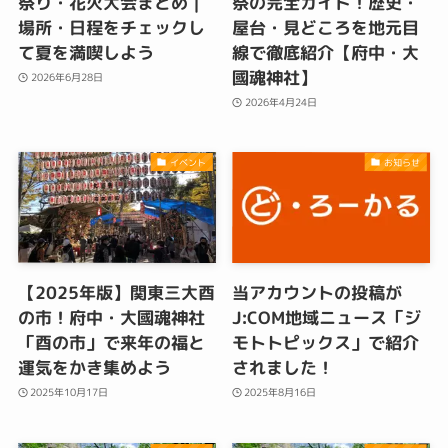
祭り・花火大会まとめ｜
祭の完全ガイド！歴史・
場所・日程をチェックし
屋台・見どころを地元目
て夏を満喫しよう
線で徹底紹介【府中・大
國魂神社】
2026年6月28日
2026年4月24日
イベント
お知らせ
【2025年版】関東三大酉
当アカウントの投稿が
の市！府中・大國魂神社
J:COM地域ニュース「ジ
「酉の市」で来年の福と
モトトピックス」で紹介
運気をかき集めよう
されました！
2025年10月17日
2025年8月16日