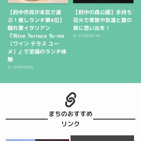
【府中市民が本気で選
【府中の森公園】手持ち
ぶ！推しランチ第4位】
花火で家族や友達と夏の
隠れ家イタリアン
夜に思い出を！
『Wine Terrace Yu-me
2025年8月14日
（ワイン テラス ユー
メ）』で至福のランチ体
験
2026年3月8日
まちのおすすめ
リンク