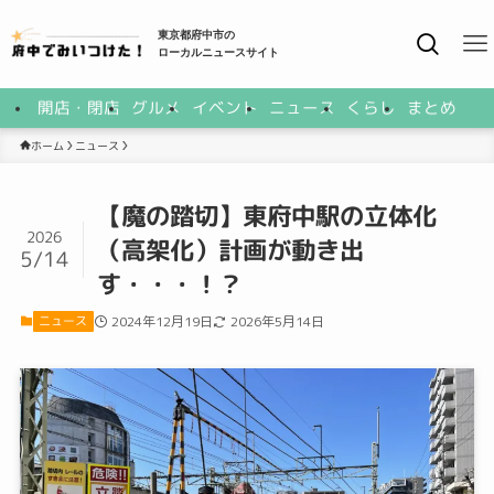
東京都府中市の
ローカルニュースサイト
開店・閉店
グルメ
イベント
ニュース
くらし
まとめ
ニュース
ホーム
【魔の踏切】東府中駅の立体化
2026
（高架化）計画が動き出
5/14
す・・・！？
ニュース
2024年12月19日
2026年5月14日