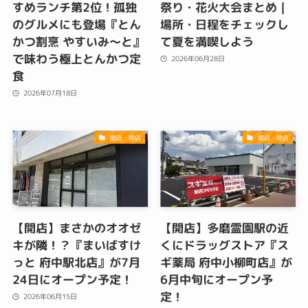
すめランチ第2位！孤独
祭り・花火大会まとめ｜
のグルメにも登場『とん
場所・日程をチェックし
かつ割烹 やすいみ〜と』
て夏を満喫しよう
で味わう極上とんかつ定
2026年06月28日
食
2026年07月18日
開店・閉店
開店・閉店
【開店】まさかのオオゼ
【開店】多磨霊園駅の近
キが隣！？『まいばすけ
くにドラッグストア『ス
っと 府中駅北店』が7月
ギ薬局 府中小柳町店』が
24日にオープン予定！
6月中旬にオープン予
定！
2026年06月15日