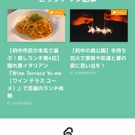
グルメ
くらし
【府中市民が本気で選
【府中の森公園】手持ち
ぶ！推しランチ第4位】
花火で家族や友達と夏の
隠れ家イタリアン
夜に思い出を！
『Wine Terrace Yu-me
2025年8月14日
（ワイン テラス ユー
メ）』で至福のランチ体
験
2026年3月8日