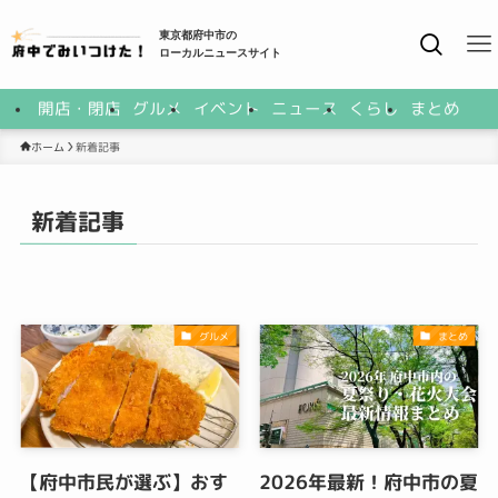
東京都府中市の
ローカルニュースサイト
開店・閉店
グルメ
イベント
ニュース
くらし
まとめ
新着記事
ホーム
新着記事
グルメ
まとめ
【府中市民が選ぶ】おす
2026年最新！府中市の夏